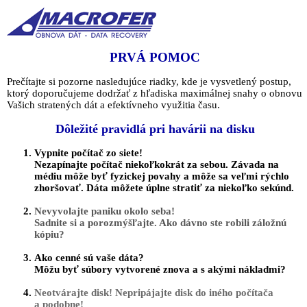
PRVÁ POMOC
Prečítajte si pozorne nasledujúce riadky, kde je vysvetlený postup,
ktorý doporučujeme dodržať z hľadiska maximálnej snahy o obnovu
Vašich stratených dát a efektívneho využitia času.
Dôležité pravidlá pri havárii na disku
Vypnite počítač zo siete!
Nezapínajte počítač niekoľkokrát za sebou. Závada na
médiu môže byť fyzickej povahy a môže sa veľmi rýchlo
zhoršovať. Dáta môžete úplne stratiť za niekoľko sekúnd.
Nevyvolajte paniku okolo seba!
Sadnite si a porozmýšľajte. Ako dávno ste robili záložnú
kópiu?
Ako cenné sú vaše dáta?
Môžu byť súbory vytvorené znova a s akými nákladmi?
Neotvárajte disk! Nepripájajte disk do iného počítača
a podobne!